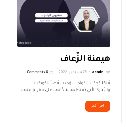
هيمنة الزّعاف
by
admin
23 سبتمبر، 2022
0 Comments
أينمّا وُجِدَت الكواكب، وُجدت أيضاً الكويكبات
والنّيازك الّتي تمتطيها سُكّانها، علىٰ مقربةٍ منهم..
اقرأ أكثر