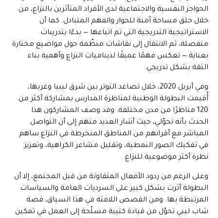
الحواجز النفسية والاجتماعية لدى الأفراد المتأثرين بالنزاع، من
خلال خلق مساحة آمنة للحوار والفهم المتبادل. كما أن
الاستراتيجية التدريجية التي تم اتباعها — بدءًا بتدريبات
منفصلة، ثم الانتقال إلى نقاشات منظّمة حول مواضيع مختارة
بعناية — تعكس فهمًا عميقًا لديناميات النزاع وأهمية بناء
الثقة بشكل تدريجي.
وفي أبريل 2020، خلال تصاعد التوتر بين شرق ليبيا وغربها،
أُقيمت البطولة الوطنية لمناظرة المدارس بمشاركة أكثر من
120 مناظرًا من مدن مختلفة. وقد وصف المشاركون هذا
الحدث بأنه تحوّلي، حيث أشار العديد منهم إلى أن التواصل
المباشر مع أقرانهم من المناطق المنخرطة في النزاع ساهم
في تفكيك الصور النمطية، وتقليل مشاعر الكراهية، وتعزيز
نظرة أكثر موضوعية للنزاع.
وعلى الرغم من ردود الأفعال المتفاوتة من قبل المجتمع، إلا أن
البطولة أثرت بشكل كبير على السرديات العامة والسياسات
المرتبطة بها. ومن القصص اللافتة في هذا السياق، قصة
شاب ليبي تحوّل من قيادة كتيبة مسلّحة إلى العمل في تمكين