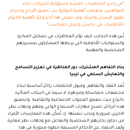
“في إحدى المناظرات، ناقشنا مسؤولية الشركات تجاه
المواطنين، وتعلمت أهمية الموازنة بين تحقيق الأرباح واحترام
حقوق الإنسان والبيئة. وقد جعلني هذا أكثر وعيًا بأهمية الالتزام
بالأخلاقيات في دراستي وعملي كمحاسب”
تُبرز هذه التجارب كيف تؤثر المناظرات في تشكيل المبادئ
والسلوكيات الأخلاقية التي يربطها المشاركون بمسيرتهم
الشخصية والمهنية.
بناء التفاهم المشترك: دور المناظرة في تعزيز التسامح
والتعايش السلمي في ليبيا
تُعد الثقة، والتفاهم، وقبول الاختلافات ركائز أساسية لبناء
مجتمعات متماسكة ومزدهرة، لا سيما في البيئات المتأثرة
بالنزاع حيث تتعمق الفجوات الاجتماعية والثقافية. ولتحقيق
هذه الركائز، تصبح مهارات الاستماع الواعي وفهم وجهات نظر
الآخرين ضرورية ويجب تنميتها. إذ تُمكّن هذه الممارسات الأفراد
من تجاوز تجاربهم الشخصية والتفاعل مع وجهات نظر مغايرة.
ويُعد الابتعاد عن الأحكام المسبقة خطوة محورية في هذا