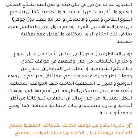
السياق، لما له من دور في خلق بيئة تواصل آمنة تشجّع النقاش
الهادئ والبنّاء بعيدًا عن الشخصنة والتصعيد. كما أن تشجيع
التنوع الثقافي والديني والاجتماعي واحترامه يلعب دورًا جوهريًا
في تعزيز التفاهم بين الأفراد، ويدعم قبول الآخر والتعايش معه،
بما في ذلك احترام الرأي المختلف والتفاعل معه بعقلية
منفتحة.
تؤدي المناظرة دورًا محوريًا في تمكين الأفراد من تقبل التنوع
واحترام الاختلافات، من خلال وضعهم في مواقف تتحدى
قناعاتهم الشخصية. إذ يُطلب من المناظرين الدفاع عن
وجهات نظر معارضة لمعتقداتهم، مما يُنمّي قدرتهم على فهم
الدوافع والمبررات المنطقية الكامنة خلف المواقف المختلفة.
وتُعيد هذه التجربة تشكيل الطريقة التي يُقيّم بها الفرد وجهات
النظر المتباينة، من خلال إدراك أن الخلافات تنبع غالبًا من أطر
أخلاقية وتجارب شخصية وبيئات اجتماعية مختلفة. كما أوضح
محمد أبو سنينة:
“إن تجربة الدفاع عن موقف مخالف لقناعاتك الحقيقية تسمح
لك أحيانًا برؤية الأسباب الكامنة وراء تلك المواقف. وتصبح