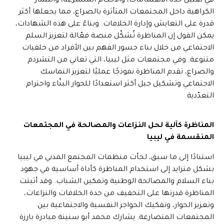
في تقليل حدّة الانقسامات، والأحكام المتسرعة، وانتشار
الكراهية داخل المجتمعات المتأثرة بالصراع، مما يجعلها أكثر
قدرة على التعايش وإدارة الخلافات. وبناءً على هذه الشهادات،
يمكن القول إن المناظرة تُشكّل منصة فعّالة لتعزيز السلم
الاجتماعي من خلال بناء جسور الفهم بين الأفراد من خلفيات
متنوعة. وفي مجتمعات مثل ليبيا، التي تعاني من التشرذم
والصراع، تقدم المناظرة نموذجًا عمليًا لتعزيز التماسك
الاجتماعي وتشكيل جيل أكثر استعدادًا للحوار البنّاء واحترام
التعدّدية.
المناظرة كآلية لحل النزاعات والمصالحة في المجتمعات
المنقسمة في ليبيا
استنادًا إلى ما سبق، لجأت منظمات المجتمع المدني في ليبيا
بشكل متزايد إلى استخدام المناظرة كأداة أساسية في جهود
بناء السلام والمصالحة الوطنية وتمكين الشباب. وقد أثبتت
المناظرة قدرتها على التخفيف من حدة الخلافات والنزاعات،
وتعزيز الحوار، وتفكيك الحواجز النفسية والاجتماعية بين
المجتمعات المتصارعة. يشارك محمد أبو سنينة مبادرة بارزة