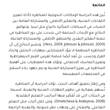
الخاتمة
تُبرز هذه الدراسة الإمكانات التحويلية للمناظرة كأداة لتعزيز
الكفاءات المدنية، والتفكير الأخلاقي، والمشاركة العامة بين
الشباب في السياقات المتأثرة بالنزاع مثل ليبيا. وتتوافق
النتائج مع الأبحاث السابقة التي شددت على دور المناظرة في
تنمية التفكير النقدي، والمنطق الأخلاقي، والمشاركة الفاعلة
(Hess, 2009; Johnson & Johnson, 2009). وتشير النتائج إلى أن
المناظرة المنظمة لا تزوّد المشاركين بمهارات التحليل واتخاذ
القرار وحسب، بل تُعد أيضًا منصة لغرس القيم الديمقراطية
وتعزيز التماسك الاجتماعي. وتؤكد هذه المعطيات على أهمية
المناظرة في تعزيز المشاركة المدنية ودعم جهود بناء السلام
في المجتمعات المنقسمة.
وفي إطار تحقيق أهداف البحث، تؤكد الدراسة أن المناظرة
تُسهم بفعالية في تطوير المهارات المدنية والنقدية، لاسيما
في البيئات التي قد تُقصّر فيها أساليب التعليم التقليدية
(Omelicheva & Avdeyeva, 2008). ومن خلال آليات مثل التعلم
التفاعلي، والانفتاح على وجهات نظر متنوعة، والتغذية الراجعة