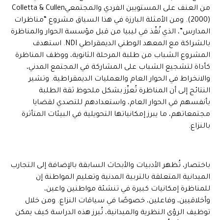
من العنف على المستويين الفردي والمجتمعيColletta & Cullen
(2000). ومن الأمثلة البارزة في هذا السياق مشروع “مناظرات
المدارس”، الذي نُفّذ في ليبيا من قبل مؤسسة الحوار والمناظرة
بالشراكة مع المعهد الوطني الديمقراطي NDI. استهدف
المشروع الشباب من طلبة المرحلة الثانوية، ووظف المناظرة
كأداة لتشجيع الشباب على المشاركة في المجتمع المدني،
والانخراط في الحوار العام والعمليات الديمقراطية. وتشير
النتائج إلى أن المناظرة تُعزّز بشكل ملحوظ ثقة الطلبة
بأنفسهم في الحوار العام، واستعدادهم للتصدي لقضايا
مجتمعاتهم، ما يبرز إمكانياتها التحويلية في البيئات المتأثرة
بالنزاع.
باختصار، تُظهر الأدبيات والأبحاث السابقة بالإضافة إلى التجارب
الميدانية المتعلقة بالتربية المدنية وتعليم المواطنة إن
للمناظرة إمكانيات كبيرة في تنشئة مواطنين واعين،
وأخلاقيين، وفاعلين، خصوصًا في سياقات النزاع. ومن خلال
توظيف الرؤى النظرية والميدانية، تُبرز هذه الدراسة كيف يمكن