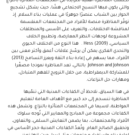
تكتسب المناظرة أهمية متزايدة في المجتمعات المتأثرة بالنزاع
والتي يكون فيها النسيج الاجتماعي هشًا، حيث يشكل تشجيع
الحوار بين الشباب عنصرًا جوهريًا في عمليات بناء السلام. إذ
توفّر المناظرة منصة للأفراد من المجتمعات المنقسمة
لمناقشة الاختلافات، والتعرف على الأسس والمنطلقات
المشروعة لوجهات النظر المعارضة، وتطبيع الخلاف
السياسي، Hess (2009) . هذا النوع من الاختلاف الحيوي
والتحدي الفكري يمكن أن يرسّخ علاقات أعمق وأكثر معنى بين
الأفراد، مما يسهم في إعادة بناء الثقة ويعزز التسامح (2013)
Johnson and Johnson. بالتالي، تعد المناظرة نموذجا مصغّرا
للمشاركة الديمقراطية، من خلال الترويج للفهم المتبادل،
ومهارات حل النزاعات.
في هذا السياق، نلاحظ أن الكفاءات المدنية التي تنمّيها
المناظرة تنسجم إلى حد كبير مع الأهداف العامة لتعليم
المواطنة، لاسيما في المجتمعات المتأثرة بالنزاع. وتشمل هذه
الكفاءات مجموعة من المبادئ والمعايير التي تُوجه سلوك
الأفراد والمجتمعات، بما يضمن التعايش السلمي، والتعاون،
وتحقيق الصالح العام. وتُعدّ الكفاءات المدنية حجر الأساس في