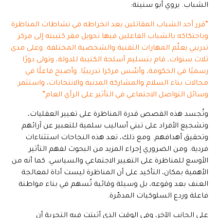
الشباب. يروي أبو سنينة:
“قرر أحد الشباب المقاتلين بعد انخراطه في نشاطات المناظرة
وباحتكاكه بالشباب الفاعلين فيها تحويل مقر كتيبته إلى مركز
تدريبي يعلّم المهارات التقنية والشخصية المختلفة. وعلى مدى
ثلاث سنوات، قام بتسليم أسلحة الكتيبة للدولة، وتولى دورًا
رسميًا في الحكومة، وأسّس مركزا تدريبيًا. وأصبح فاعلًا في
مجالات بناء السلام والمشاركة المدنية والانتخابات، واستثمر
وسائل التواصل الاجتماعي في التأثير على الرأي العام”
وتُجسد هذه القصص قدرة المناظرة على تغيير العقليات،
وتشجيع الأفراد على تبني أساليب سلمية للتعبير عن آرائهم
وتحقيق أهدافهم. ومع ذلك، تعد هذه النجاحات استثناءات
فردية. ومن الضروري إجراء المزيد من البحوث لفهم التأثير
الأوسع للمناظرة على التغيير الاجتماعي والسياسي. كما أنه من
الأهمية بمكان، التأكيد على أن المناظرة ليست أداة لمعالجة
العنف بعد وقوعه، بل وسيلة وقائية تُسهم في بناء مواطنة
فاعلة وردع السلوكيات المدمّرة.
على الجانب الآخر، وفي الوقت الذي أثبتت فيه التجربة أن