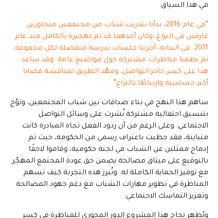
في هذا السياق:
“في عام 2016، بدأنا بتدريب شباب من مجتمعين متجاورين
غارقين في النزاع، وكان أحدهما قد تم تهجيره بالكامل منذ عام
2011. في البداية، أجرينا جلسات تدريبية منفصلة لكل مجموعة،
ثم نظمنا مناظرات مشتركة حول مواضيع عامة. وقد ساعد
هذا على كسر حاجز التواصل، ومهّد الطريق لمناقشة قضايا
أكثر حساسية وارتباطًا بالنزاع”
ساهم هذا النهج في بناء صداقات بين شباب المجتمعين، وتوّج
بتنسيق احتفالية مشتركة نُشرت على وسائل التواصل
الاجتماعي. وعلى الرغم من أن ردود الفعل تجاه المبادرة كانت
متباينة، فقد حظيت باعتراف رسمي من الحكومة، حيث تم
إدماج ممثلين عن الشباب في لجنة حكومية، وقاموا لاحقًا
بالتوقيع على ميثاق مصالحة يضمن حق عودة المجتمع المهجّر
مع توفير الحماية الكاملة له. وتُبرز هذه التجربة كيف تسهم
المناظرة في تطوير مهارات الشباب مع دعم جهود المصالحة
وتعزيز التماسك الاجتماعي.
ويُظهر نجاح هذا المشروع الدور المحوري للمناظرة في كسر