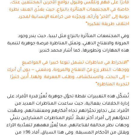
قادرًا على فهم وتلمّس وقبول دوافع الآخرين المختلفين عنك،
خاصة في المجتمعات المتأثرة بالنزاع، حيث يغذّي العنف نظرة
دونية إلى ‘الآخر’ وآرائه، ويجرّده من كرامته الإنسانية لمجرد
اختلاف طريقة تفكيره”
وفي المجتمعات المتأثرة بالنزاع مثل ليبيا، حيث يندر وجود
المرونة والانفتاح الذهني، وتمثل المناظرة فرصة جوهرية لتنمية
هذه المهارات وتطويرها، كما أشار محمد كندير:
“الانخراط في مناظرات تشمل تنوعا كبيرا في المواضيع
ووجهات النظر زرع فيّ الانفتاح والمرونة، ودفعني — دون أن أدرك
— إلى البحث، والاستكشاف، وطلب المعرفة. ولهذا، أُدين كثيرًا
لتجربة المناظرة”
تُشكّل هذه التغييرات نقطة تحوّل جوهرية تُعزّز قدرة الأفراد على
إدارة الخلافات بفعالية، حيث ساعدت المناظرات العديد من
الأفراد على تجاوز تحيّزاتهم تجاه أفكارهم ومعتقداتهم، ومهّدت
لتحوّلهم إلى أفراد أكثر تقبلاً. تُلزم المناظرات المشاركين بتبنّي
وجهات نظر مخالفة لقناعاتهم، مما يُعزّز فهمهم لتعدّدية الآراء
ويقلل من الأحكام المسبقة. وفي هذا السياق، أفاد 96٪ من