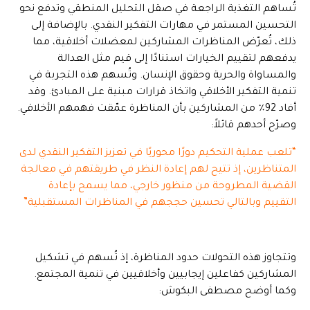
تُساهم التغذية الراجعة في صقل التحليل المنطقي وتدفع نحو
التحسين المستمر في مهارات التفكير النقدي. بالإضافة إلى
ذلك، تُعرّض المناظرات المشاركين لمعضلات أخلاقية، مما
يدفعهم لتقييم الخيارات استنادًا إلى قيم مثل العدالة
والمساواة والحرية وحقوق الإنسان. وتُسهم هذه التجربة في
تنمية التفكير الأخلاقي واتخاذ قرارات مبنية على المبادئ. وقد
أفاد 92٪ من المشاركين بأن المناظرة عمّقت فهمهم الأخلاقي.
وصرّح أحدهم قائلاً:
“تلعب عملية التحكيم دورًا محوريًا في تعزيز التفكير النقدي لدى
المتناظرين، إذ تتيح لهم إعادة النظر في طريقتهم في معالجة
القضية المطروحة من منظور خارجي، مما يسمح بإعادة
التقييم وبالتالي تحسين حججهم في المناظرات المستقبلية”
وتتجاوز هذه التحولات حدود المناظرة، إذ تُسهم في تشكيل
المشاركين كفاعلين إيجابيين وأخلاقيين في تنمية المجتمع.
وكما أوضح مصطفى البكوش: