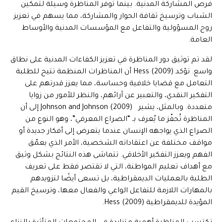
فرص المشاركة المدنية. بينما توفّر المناظرة وسيلة لتمكين
الشباب وترسيخ ثقافة الحوار والمشاركة، مما يسهم في تعزيز
روح المسؤولية والتفاعل مع المؤسسات المدنية والأوساط
العامة.
لقد تم توثيق دور المناظرة في تعزيز الكفاءات المدنية على نطاق
واسع. تؤكد Hess (2009) أن المناظرات المنظمة تتيح للطلبة
التعامل مع قضايا خلافية وحساسة، مما يعزز قدرتهم على
التفكير النقدي، والتعبير عن آرائهم، والنظر للأمور من زوايا
متعددة. وبالمثل، يشير (2009) Johnson and Johnson إلى أن
المناظرة تُحفّز ما يُعرف بـ “الصراع المعرفي”، وهو النوع من
الصراع الذي يواجهه الإنسان عندما يتعرض إلى أفكار جديدة أو
مواقف مختلفة عن اعتقاداته الشخصية، الأمر الذي يعمّق
الفهم ويعزز التفكير الأخلاقي. تتماشى هذه النتائج بشكل وثيق
مع أهداف تعليم المواطنة، التي لا تقتصر فقط على تعريف
الطلبة بالعمليات الديمقراطية، بل تسعى أيضًا لتزويدهم
بالمهارات اللازمة للتفاعل الواعي والفعال معها، وترسيخ القيم
المؤيدة للديمقراطية Hess (2009).