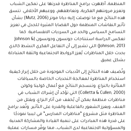
المنظمة، أظهرت برامج المناظرة قدرتها على تمكين الشباب
وتعزيز مرونتهم الفكرية، وتعاطفهم، ووعيهم الأخلاقي. تتسق
هذه النتائج مع ما توصلت إليه ديانا موتز (Mutz, 2006) بشأن
تأثير النقاشات المنظمة حول القضايا المثيرة للجدل في تعزيز
التسامح السياسي والحد من السرديات الانقسامية. كما
تعكس الدراسة استنتاجات جونسون وجونسون (Johnson &
Johnson, 2013) التي تشير إلى أن التفاعل الفكري النشط كالذي
يحدث خلال المناظرات يُعزز الروابط الاجتماعية والثقة المتبادلة
بشكل عميق.
وتُضيف هذه النتائج إلى الأدبيات الموجودة من خلال إبراز كيفية
استخدام المناظرة لمعالجة التحديات الخاصة بالسياقات
المتأثرة بالنزاع. وتنسجم النتائج مع أعمال كوليتا وكولن
(Colletta & Cullen, 2000) التي تؤكد أن إشراك الشباب في
مناظرات منظمة يمكن أن يُخفف من آثار النزاع، ويقلل من
العنف، ويعزز الشعور بالفاعلية والقدرة على التأثير. وتُعد برامج
المناظرة مثل مشروع “مناظرات المدارس” في ليبيا نموذجًا
على قدرة هذه المبادرات على تنمية القيادة والمشاركة المدنية
والمسؤولية الاجتماعية لدى الشباب، مما يوفّر مسارات عملية