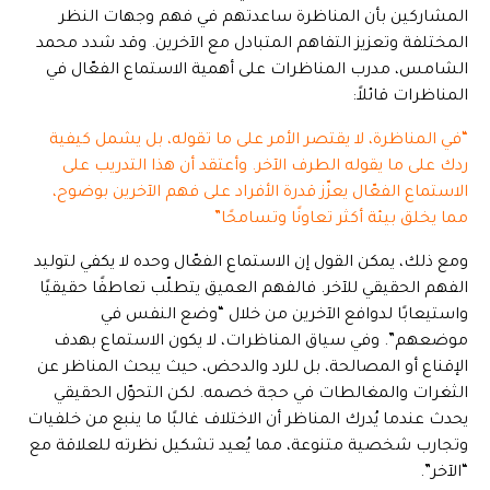
المشاركين بأن المناظرة ساعدتهم في فهم وجهات النظر
المختلفة وتعزيز التفاهم المتبادل مع الآخرين. وقد شدد محمد
الشامس، مدرب المناظرات على أهمية الاستماع الفعّال في
المناظرات قائلاً:
“في المناظرة، لا يقتصر الأمر على ما تقوله، بل يشمل كيفية
ردك على ما يقوله الطرف الآخر. وأعتقد أن هذا التدريب على
الاستماع الفعّال يعزّز قدرة الأفراد على فهم الآخرين بوضوح،
مما يخلق بيئة أكثر تعاونًا وتسامحًا”
ومع ذلك، يمكن القول إن الاستماع الفعّال وحده لا يكفي لتوليد
الفهم الحقيقي للآخر. فالفهم العميق يتطلّب تعاطفًا حقيقيًا
واستيعابًا لدوافع الآخرين من خلال “وضع النفس في
موضعهم”. وفي سياق المناظرات، لا يكون الاستماع بهدف
الإقناع أو المصالحة، بل للرد والدحض، حيث يبحث المناظر عن
الثغرات والمغالطات في حجة خصمه. لكن التحوّل الحقيقي
يحدث عندما يُدرك المناظر أن الاختلاف غالبًا ما ينبع من خلفيات
وتجارب شخصية متنوعة، مما يُعيد تشكيل نظرته للعلاقة مع
“الآخر”.