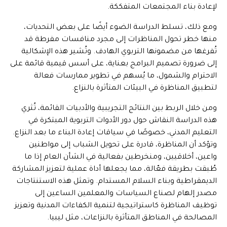
لإعادة بناء المجتمعات المتفككة.
ومع ذلك، تسلط الدراسة الضوء أيضًا على بعض التحديات،
منها خطر تحول المناظرات إلى مجرد منافسات مفرطة قد
تُفرغها من مضمونها التربوي الهادف. وتُشير هذه الإشكالية
إلى ضرورة تصميم البرامج بعناية، على أسس قيمية قائمة على
الاحترام والشمول، ما يُسهم في تطوير ممارسات فعالة
لتطبيق المناظرة في البيئات المتأثرة بالنزاع.
ومن خلال الربط بين النتائج التجريبية والأدبيات القائمة، تُثري
هذه الدراسة النقاش حول دور الأدوات التربوية المبتكرة في
التعليم المدني، خصوصًا في سياقات إعادة البناء ما بعد النزاع.
وتؤكد أن المناظرة، قادرة على تحويل الشباب إلى مواطنين
واعين، أخلاقيين، ومنخرطين بفعالية في الشأن العام إذا ما
طُبقت بطريقة فعّالة، مما يجعلها أداة عملية لتعزيز المشاركة
الديمقراطية وبناء السلام المستدام. وتمثل هذه الاستنتاجات
مصدر إلهام لصناع السياسات والمعلمين الساعين إلى
توظيف المناظرة كاستراتيجية لتنمية الكفاءات المدنية وتعزيز
المصالحة في المناطق المتأثرة بالنزاعات، مثل ليبيا.