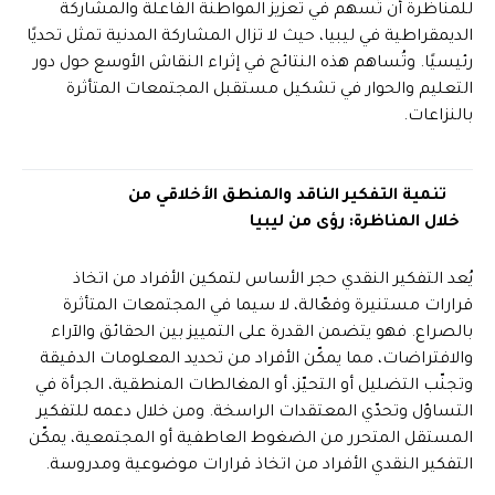
للمناظرة أن تُسهم في تعزيز المواطنة الفاعلة والمشاركة
الديمقراطية في ليبيا، حيث لا تزال المشاركة المدنية تمثل تحديًا
رئيسيًا. وتُساهم هذه النتائج في إثراء النقاش الأوسع حول دور
التعليم والحوار في تشكيل مستقبل المجتمعات المتأثرة
بالنزاعات.
تنمية التفكير الناقد والمنطق الأخلاقي من
خلال المناظرة: رؤى من ليبيا
يُعد التفكير النقدي حجر الأساس لتمكين الأفراد من اتخاذ
قرارات مستنيرة وفعّالة، لا سيما في المجتمعات المتأثرة
بالصراع. فهو يتضمن القدرة على التمييز بين الحقائق والآراء
والافتراضات، مما يمكّن الأفراد من تحديد المعلومات الدقيقة
وتجنّب التضليل أو التحيّز، أو المغالطات المنطقية، الجرأة في
التساؤل وتحدّي المعتقدات الراسخة. ومن خلال دعمه للتفكير
المستقل المتحرر من الضغوط العاطفية أو المجتمعية، يمكّن
التفكير النقدي الأفراد من اتخاذ قرارات موضوعية ومدروسة.