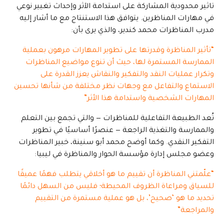
تاثير محدودية المشاركة على استدامة الآثر وإحداث تغيير نوعي
في مهارات المناظرين. يتوافق هذا الاستنتاج مع ما أشار إليه
مدرب المناظرات محمد كندير، والذي يرى بأن:
“تأثير المناظرة وقدرتها على تطوير المهارات مرهون بعملية
الممارسة المستمرة لها، حيث أن تنوع مواضيع المناظرات
وتكرار عمليات النقد والتفكير والنقاش يعزز القدرة على
الاستماع والتفاعل مع وجهات نظر مختلفة من شأنها تحسين
المهارات الشخصية واستدامة هذا الأثر”
تُعد الطبيعة التفاعلية للمناظرات — والتي تجمع بين التعلم
والممارسة والتغذية الراجعة — عنصرًا أساسيًا في تطوير
التفكير النقدي. وكما أوضح محمد أبو سنينة، خبير المناظرات
وعضو مجلس إدارة مؤسسة الحوار والمناظرة في ليبيا:
“علّمتني المناظرة أن تقييم ما هو أخلاقي يتطلب فهمًا عميقًا
للسياق ومراعاة الظروف المحيطة؛ فليس من السهل دائمًا
تحديد ما هو ‘صحيح’، بل هو عملية مستمرة من التقييم
والمراجعة”