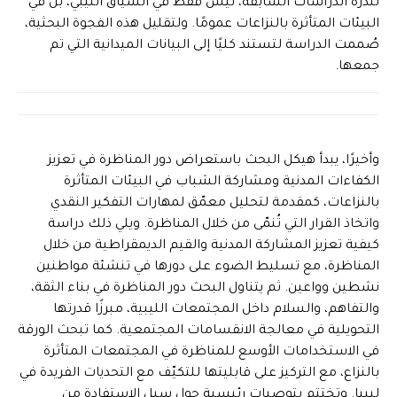
لندرة الدراسات السابقة، ليس فقط في السياق الليبي، بل في
البيئات المتأثرة بالنزاعات عمومًا. ولتقليل هذه الفجوة البحثية،
صُممت الدراسة لتستند كليًا إلى البيانات الميدانية التي تم
جمعها.
وأخيرًا، يبدأ هيكل البحث باستعراض دور المناظرة في تعزيز
الكفاءات المدنية ومشاركة الشباب في البيئات المتأثرة
بالنزاعات، كمقدمة لتحليل معمّق لمهارات التفكير النقدي
واتخاذ القرار التي تُنمّى من خلال المناظرة. ويلي ذلك دراسة
كيفية تعزيز المشاركة المدنية والقيم الديمقراطية من خلال
المناظرة، مع تسليط الضوء على دورها في تنشئة مواطنين
نشطين وواعين. ثم يتناول البحث دور المناظرة في بناء الثقة،
والتفاهم، والسلام داخل المجتمعات الليبية، مبرزًا قدرتها
التحويلية في معالجة الانقسامات المجتمعية. كما تبحث الورقة
في الاستخدامات الأوسع للمناظرة في المجتمعات المتأثرة
بالنزاع، مع التركيز على قابليتها للتكيّف مع التحديات الفريدة في
ليبيا. وتختتم بتوصيات رئيسية حول سبل الاستفادة من