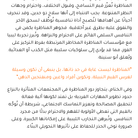
المناظرة تُعزّز قيم التسامح، وقبول الاختلاف، واحترام وجهات
النظر المتنوعة. يجب الانتباه إلى أنها سلاح ذو حدين، وقد تنحرف
أحيانًا عن أهدافها لتُصبح أداة تنافسية تُوظَّف لسحق الآخر
والتفوق عليه بطرق غير أخلاقية. فجوهر المناظرة يكمن في
التنافس السلمي القائم على الاحترام والنزاهة. وتُبرز تجربة ليبيا
مع مؤسسات المناظرة المخاطر المرتبطة بفرط التركيز على
الفوز، مما قد يؤدي إلى سلوكيات سلبية مثل الكذب أو العدائية.
ويُعلق أبو سنينة:
“المناظرة ليست غاية في حد ذاتها، بل ينبغي أن تكون وسيلة
لغرس القيم النبيلة، وتكوين أفراد واعين ومنفتحين الذهن”
وفي الختام، يتجاوز دور المناظرة في المجتمعات المتأثرة بالنزاع
حدود تطوير المهارات الفردية؛ بل تمتد لكونها آلية فعالة
لتحقيق المصالحة وتعزيز التماسك الاجتماعي، شريطة أن تُوجَّه
بالقيم التي تعطي الأولوية للفهم والاحترام بدلًا من مجرد
التنافس. وتُبرهن التجارب الليبية على إمكاناتها الكبيرة، وعلى
ضرورة توخي الحذر للحفاظ على تأثيرها التحويلي البنّاء.