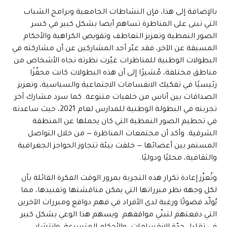
بالإضافة إلى هذا، فإن النشاطات الجامعية وبرامج الشباب
التي تبنى على المناظرة تساهم أيضا بشكل كبير في كسر
الصور النمطية وتعزيز التعاطف وتقويض الكراهية والأحكام
المسبقة عن الآخر، فقد عبّر أحد المشاركين عن أن مشاركته في
البطولات الوطنية للمناظرات غيّرت نظرته تجاه الأشخاص من
مناطق مختلفة، مُشيرًا إلى أن هذه البطولات كانت محفّزًا
رئيسيًا في تفكيك الانقسامات الاجتماعية والسياسية، وتعزيز
الصداقات بين أناس من خلفيات متنوعة. كما سرد مشارك آخر
تجربته في البطولة الوطنية للمدارس لعام 2021، حيث ساعدته
في تحطيم الصور النمطية التي كان يحملها عن المنطقة
الشرقية. وأكد أن مجتمعات المناظرة — من خلال التواصل
المستمر بين أعضائها — خلقت بيئة تتجاوز الحواجز الجغرافية
والثقافية، محليًا ودوليًا.
وتُعزّز إعادة تكرار هذه التجربة بمرور الوقت الفكرة القائلة بأن
لكل وجهة نظر مبرراتها التي يمكن مناقشتها وتفنيدها، مما
يُولّد فضولًا ورغبة لدى الأفراد في فهم دوافع ومبررات الآخرين
التي دفعتهم لتبنّي مواقفهم. ويسهم هذا الوعي بشكل كبير