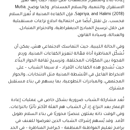
إعادة بناء واستقرار مجتمعات مثل ليبيا، حيث إنها تعزز
الاستقرار، والتنمية، والسلام المستدام. وكما يوضح Mutia,
Sapriya, and Halimi (2018)، فإن الكفاءة المدنية لا تُعزز السلام
فحسب، بل تقلل أيضًا من احتمالية اندلاع نزاعات مستقبلية
من خلال ترسيخ المبادئ الديمقراطية، والاحترام المتبادل،
والعدالة، وسيادة القانون.
وفي الحالة الليبية، حيث التماسك الاجتماعي هش، يمكن أن
تُشكّل المناظرة أداة فعّالة لتعزيز الكفاءات المدنية، وردم
الفجوة بين المكوّنات المختلفة، وترسيخ ثقافة الحوار البنّاء.
حيث تُشجع هذه الكفاءات الأفراد – لا سيما الشباب – على
الانخراط الفاعل في الأنشطة المدنية مثل الانتخابات، والحوار
المجتمعي، والمبادرات التطوعية، بما يسهم في بناء مستقبل
مشترك.
تُعد مشاركة الشباب ضرورية بشكل خاص في عمليات إعادة
الإعمار بعد النزاع، إذ أن الشباب هم الفئة الأكثر تأثرًا بالنزاعات،
وفي الوقت ذاته يمثلون عنصرًا محوريًا في بناء السلام طويل
الأمد. وقد يُسهم إشراك الشباب الذين تعرضوا للعنف في
برامج تعليم المواطنة المنظمة – كبرامج المناظرة – في الحد