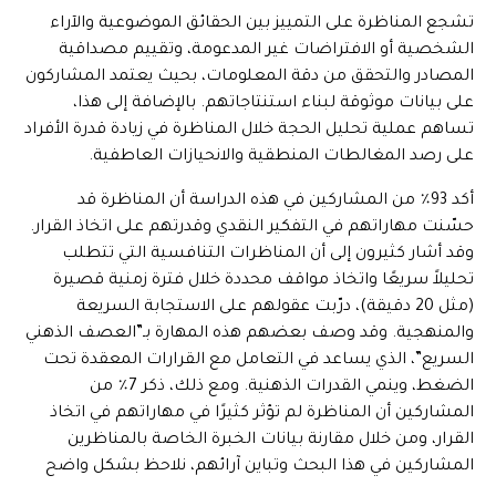
تشجع المناظرة على التمييز بين الحقائق الموضوعية والآراء
الشخصية أو الافتراضات غير المدعومة، وتقييم مصداقية
المصادر والتحقق من دقة المعلومات، بحيث يعتمد المشاركون
على بيانات موثوقة لبناء استنتاجاتهم. بالإضافة إلى هذا،
تساهم عملية تحليل الحجة خلال المناظرة في زيادة قدرة الأفراد
على رصد المغالطات المنطقية والانحيازات العاطفية.
أكد 93٪ من المشاركين في هذه الدراسة أن المناظرة قد
حسّنت مهاراتهم في التفكير النقدي وقدرتهم على اتخاذ القرار.
وقد أشار كثيرون إلى أن المناظرات التنافسية التي تتطلب
تحليلاً سريعًا واتخاذ مواقف محددة خلال فترة زمنية قصيرة
(مثل 20 دقيقة)، درّبت عقولهم على الاستجابة السريعة
والمنهجية. وقد وصف بعضهم هذه المهارة بـ”العصف الذهني
السريع”، الذي يساعد في التعامل مع القرارات المعقدة تحت
الضغط، وينمي القدرات الذهنية. ومع ذلك، ذكر 7٪ من
المشاركين أن المناظرة لم تؤثر كثيرًا في مهاراتهم في اتخاذ
القرار، ومن خلال مقارنة بيانات الخبرة الخاصة بالمناظرين
المشاركين في هذا البحث وتباين آرائهم، نلاحظ بشكل واضح