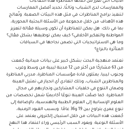
الآليات التي تعزز من خلالها المناظرة هذه الكفاءات
والممارسات لدى الشباب؛ وثالثًا، تحديد أفضل الممارسات
لتنفيذ برامج المناظرات في مثل هذه البيئات الصعبة. وتُعالج
هذه الأهداف من خلال مجموعة من الأسئلة البحثية المحورية،
بما في ذلك: هل يمكن للمناظرة أن تكون وسيلة فعّالة لتعزيز
المواطنة والتفكير الأخلاقي؟ كيف يمكن توظيفها بشكل فعّال؟
وما هي الاستراتيجيات التي تضمن نجاحها في السياقات
المتأثرة بالنزاع؟
تعتمد منهجية البحث بشكل كبير على بيانات ميدانية جُمعت
من 63 مشاركًا من أكثر من 12 مدينة ليبية من وسط وغرب
وجنوب ليبيا، يمثلون قادة مؤسسات المناظرة، مدربي المناظرة
والمناظرين الشباب، وذلك لتفادي أي انحياز في تمثيل العينة
وضمان التنوع في خلفيات المشاركين وتجاربهم في مجال
المناظرة. كما ضمّت العينة تنوعًا أكاديميًا شمل تخصصات من
العلوم الإنسانية إلى العلوم الطبية والهندسية، بالإضافة إلى
تنوع عمري يتراوح بين 19 و36 عامًا. وبسبب القيود الزمنية،
جُمعت هذه البيانات من خلال استبيان إلكتروني يعتمد على
الأسئلة النوعية. ويعود السبب الرئيسي وراء اعتماد هذا النهج