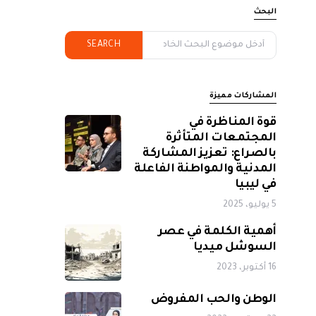
البحث
SEARCH
المشاركات مميزة
قوة المناظرة في
المجتمعات المتأثرة
بالصراع: تعزيز المشاركة
المدنية والمواطنة الفاعلة
في ليبيا
5 يوليو، 2025
أهمية الكلمة في عصر
السوشل ميديا
16 أكتوبر، 2023
الوطن والحب المفروض