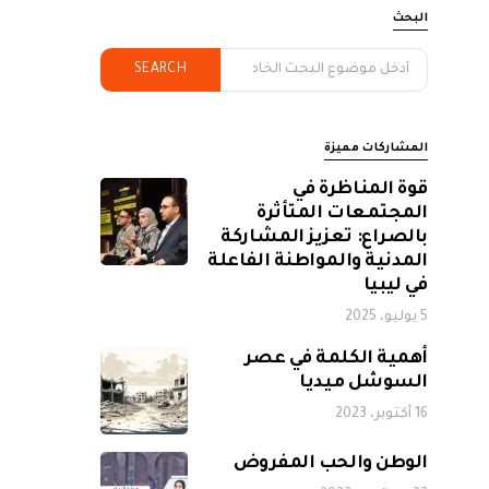
البحث
SEARCH
المشاركات مميزة
قوة المناظرة في
المجتمعات المتأثرة
بالصراع: تعزيز المشاركة
المدنية والمواطنة الفاعلة
في ليبيا
5 يوليو، 2025
أهمية الكلمة في عصر
السوشل ميديا
16 أكتوبر، 2023
الوطن والحب المفروض