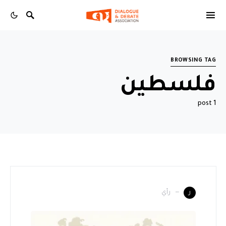
BROWSING TAG
فلسطين
1 post
رأي
ر